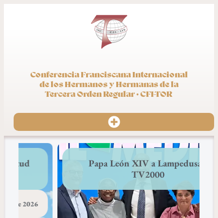
Conferencia Franciscana Internacional
de los Hermanos y Hermanas de la
Tercera Orden Regular · CFI-TOR
Papa León XIV a Lampedusa /
TV2000