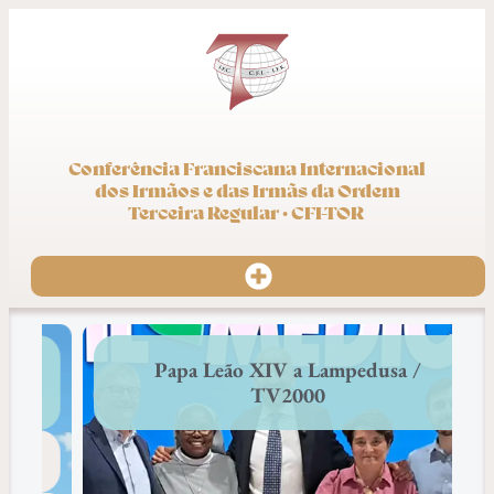
Conferência Franciscana Internacional
dos Irmãos e das Irmãs da Ordem
Terceira Regular · CFI-TOR
Papa Leão XIV a Lampedusa /
TV2000