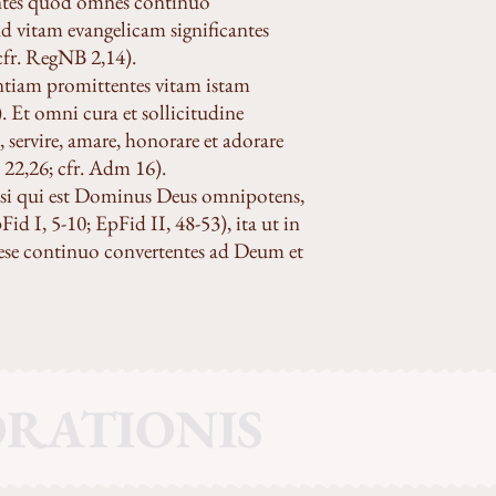
entes quod omnes continuo
 vitam evangelicam significantes
(cfr. RegNB 2,14).
ntiam promittentes vitam istam
. Et omni cura et sollicitudine
ervire, amare, honorare et adorare
,26; cfr. Adm 16).
psi qui est Dominus Deus omnipotens,
Fid I, 5-10; EpFid II, 48-53), ita ut in
sese continuo convertentes ad Deum et
 ORATIONIS