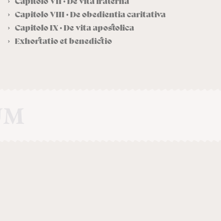
Capitolo VII · De vita fraterna
Capitolo VIII · De obedientia caritativa
Capitolo IX · De vita apostolica
Exhortatio et benedictio
UM