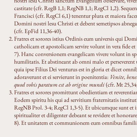
nostri lesu Christi sanctum Evangelium observare, viven
castitate (cfr. RegB 1,1; RegNB 1,1; RegCl 1,2). Sequ
Francisci (cfr. RegCl 6,1) tenentur plura et maiora face
Domini nostri lesu Christi et debent semetipsos abneg
(cfr. EpFid 11,36-40).
Fratres et sorores istius Ordinis eum universis qui Do
catholicam et apostolicam servire volunt in vera fide e
7). Hanc conversionem evangelicam vivere volunt in spir
humilitatis. Et abstineant ab omni malo et perseveren
quia ipse Filius Dei venturus est in gloria et dicet om
adoraverunt et ei servierunt in poenitentia:
Venite, bene
quod vobis paratum est ab origine mundi
(cfr. Mt 25,34
Fratres et sorores promittunt obedientiam et reverentia
Eodem spiritu his qui ad servitium fraternitatis institut
RegNB Prol. 3-4; RegCl 1,3-5). Et ubicumque sunt et 
spiritualiter et diligenter debeant se revidere et honor
8). Et unitatem et communionem eum omnibus familia