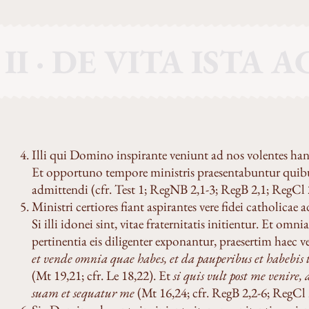
II · DE VITA ISTA 
Illi qui Domino inspirante veniunt ad nos volentes han
Et opportuno tempore ministris praesentabuntur quibus
admittendi (cfr. Test 1; RegNB 2,1-3; RegB 2,1; RegCl 
Ministri certiores fiant aspirantes vere fidei catholicae 
Si illi idonei sint, vitae fraternitatis initientur. Et om
pertinentia eis diligenter exponantur, praesertim haec
et vende omnia quae habes, et da pauperibus et habebis 
(Mt 19,21; cfr. Le 18,22). Et
si quis vult post me venire,
suam et sequatur me
(Mt 16,24; cfr. RegB 2,2-6; RegCl 