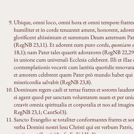
Ubique, omni loco, omni hora et omni tempore fratres e
humiliter et in corde teneantet ament, honorent, adoren
glorificent altissimum et summum Deum aeternum Pat
(RegNB 23,11). Et adorent eum puro corde,
quoniam op
18,1); nam Pater tales quaerit adoratores (RegNB 22,2
in unione cum universali Ecclesia celebrent. Illi et il
contemplationis vocavit cum laetitia quotidie renova
et amorem celebrent quem Pater prò mundo habet qui no
misericordia salvabit (RegNB 23,8).
Dominum regem caeli et terrae fratres et sorores laudent 
ei agant quod per sanctam voluntatem suam et per un
creavit omnia spiritualia et corporalia et nos ad imagi
RegNB 23,1; CantSol3).
Sancto Evangelio se totaliter conformantes fratres et so
verba Domini nostri lesu Christi qui est verbum Patris, 