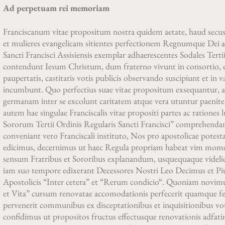
Ad perpetuam rei memoriam
Franciscanum vitae propositum nostra quidem aetate, haud secus
et mulieres evangelicam sitientes perfectionem Regnumque Dei app
Sancti Francisci Assisiensis exemplar adhaerescentes Sodales Terti
contendunt Iesum Christum, dum fraterno vivunt in consortio, ev
paupertatis, castitatis votis publicis observando suscipiunt et in 
incumbunt. Quo perfectius suae vitae propositum exsequantur, a
germanam inter se excolunt caritatem atque vera utuntur paenite
autem hae singulae Franciscalis vitae propositi partes ac rationes
Sororum Tertii Ordinis Regularis Sancti Francisci” comprehenda
conveniant vero Franciscali instituto, Nos pro apostolicae potest
edicimus, decernimus ut haec Regula propriam habeat vim momen
sensum Fratribus et Sororibus explanandum, usquequaque videlice
iam suo tempore edixerant Decessores Nostri Leo Decimus et P
Apostolicis “Inter cetera” et “Rerum condicio“. Quoniam novimu
et Vita” cursum renovatae accomodationis perfecerit quamque fe
pervenerit communibus ex disceptationibus et inquisitionibus voti
confidimus ut propositos fructus effectusque renovationis adfa