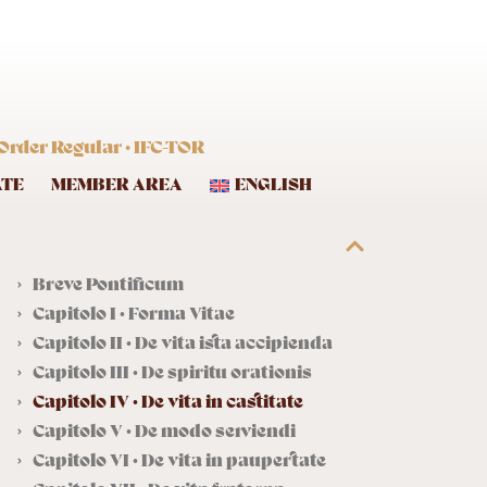
Order Regular · IFC-TOR
ATE
MEMBER AREA
ENGLISH
Breve Pontificum
Capitolo I · Forma Vitae
Capitolo II · De vita ista accipienda
Capitolo III · De spiritu orationis
Capitolo IV · De vita in castitate
Capitolo V · De modo serviendi
Capitolo VI · De vita in paupertate