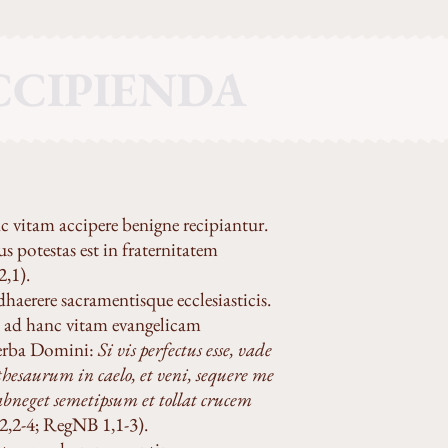
ACCIPIENDA
c vitam accipere benigne recipiantur.
 potestas est in fraternitatem
2,1).
adhaerere sacramentisque ecclesiasticis.
nia ad hanc vitam evangelicam
 verba Domini:
Si vis perfectus esse, vade
thesaurum in caelo, et veni, sequere me
 abneget semetipsum et tollat crucem
2,2-4; RegNB 1,1-3).