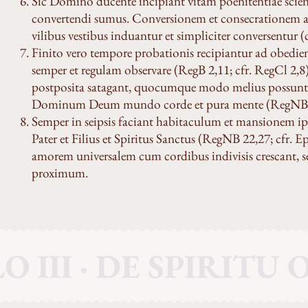
Sic Domino ducente incipiant vitam poenitentiae sci
convertendi sumus. Conversionem et consecrationem ad
vilibus vestibus induantur et simpliciter conversentur 
Finito vero tempore probationis recipiantur ad obedie
semper et regulam observare (RegB 2,11; cfr. RegCl 2,8)
postposita satagant, quocumque modo melius possunt, s
Dominum Deum mundo corde et pura mente (RegNB 22
Semper in seipsis faciant habitaculum et mansionem i
Pater et Filius et Spiritus Sanctus (RegNB 22,27; cfr. Ep
amorem universalem cum cordibus indivisis crescant, 
proximum.
O III · DE SPIRITU