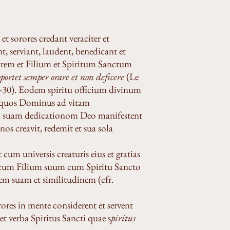
t sorores credant veraciter et
t, serviant, laudent, benedicant et
rem et Filium et Spiritum Sanctum
ortet semper orare et non deficere
(Le
9-30). Eodem spiritu officium divinum
lae quos Dominus ad vitam
ta suam dedicationom Deo manifestent
s creavit, redemit et sua sola
cum universis creaturis eius et gratias
icum Filium suum cum Spiritu Sancto
nem suam et similitudinem (cfr.
rores in mente considerent et servent
et verba Spiritus Sancti quae s
piritus