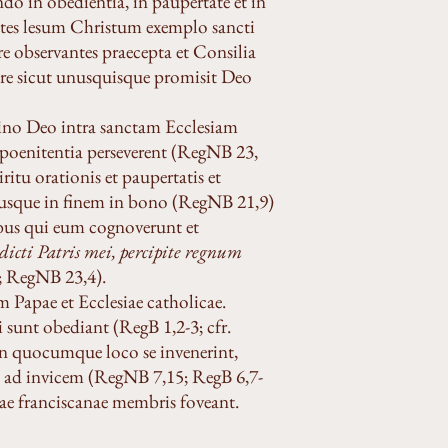
do in obedientia, in paupertate et in
entes lesum Christum exemplo sancti
re observantes praecepta et Consilia
are sicut unusquisque promisit Deo
mino Deo intra sanctam Ecclesiam
t poenitentia perseverent (RegNB 23,
itu orationis et paupertatis et
t usque in finem in bono (RegNB 21,9)
nibus qui eum cognoverunt et
dicti Patris mei, percipite regnum
; RegNB 23,4).
m Papae et Ecclesiae catholicae.
i sunt obediant (RegB 1,2-3; cfr.
in quocumque loco se invenerint,
are ad invicem (RegNB 7,15; RegB 6,7-
e franciscanae membris foveant.