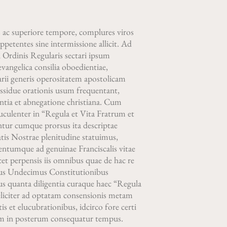
 ac superiore tempore, complures viros
etentes sine intermissione allicit. Ad
i Ordinis Regularis sectari ipsum
angelica consilia oboedientiae,
varii generis operositatem apostolicam
ssidue orationis usum frequentant,
ntia et abnegatione christiana. Cum
 luculenter in “Regula et Vita Fratrum et
ntur cumque prorsus ita descriptae
atis Nostrae plenitudine statuimus,
tumque ad genuinae Franciscalis vitae
t perpensis iis omnibus quae de hac re
ius Undecimus Constitutionibus
s quanta diligentia curaque haec “Regula
liciter ad optatam consensionis metam
s et elucubrationibus, idcirco fore certi
tim in posterum consequatur tempus.