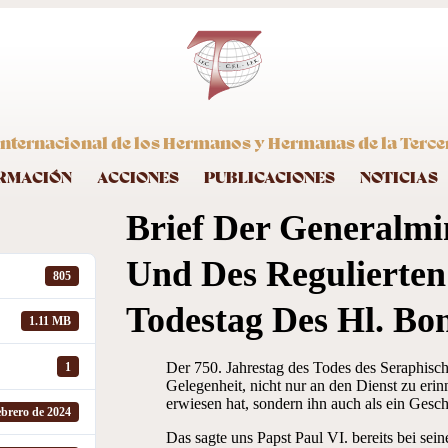
nternacional de los Hermanos y Hermanas de la Terce
RMACIÓN
ACCIONES
PUBLICACIONES
NOTICIAS
Brief Der Generalmi
Und Des Regulierten
805
Todestag Des Hl. Bo
1.11 MB
Der 750. Jahrestag des Todes des Seraphische
1
Gelegenheit, nicht nur an den Dienst zu eri
erwiesen hat, sondern ihn auch als ein Gesch
ebrero de 2024
Das sagte uns Papst Paul VI. bereits bei se