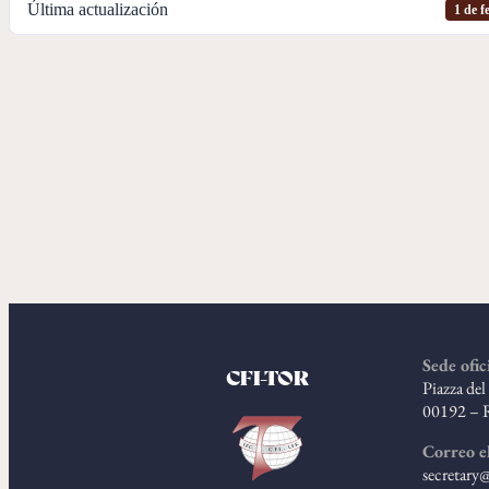
Última actualización
1 de f
Sede ofic
CFI-TOR
Piazza de
00192 – 
Correo e
secretary@