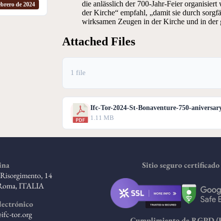
die anlässlich der 700-Jahr-Feier organisier
ebrero de 2024
der Kirche“ empfahl, „damit sie durch sorgf
wirksamen Zeugen in der Kirche und in der
Attached Files
1 file
Ifc-Tor-2024-St-Bonaventure-750-aniversar
1.11 MB
ina
Sitio seguro certificado
l Risorgimento, 14
Roma, ITALIA
lectrónico
ifc-tor.org
Cumplimiento de RGPD (