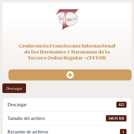
Conferencia Franciscana Internacional
de los Hermanos y Hermanas de la
Tercera Orden Regular · CFI-TOR
Descargar
Descargar
622
Tamaño del archivo
340.91 KB
Recuento de archivos
1