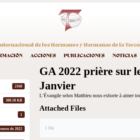
nternacional de los Hermanos y Hermanas de la Terce
RMACIÓN
ACCIONES
PUBLICACIONES
NOTICIAS
GA 2022 prière sur le
Janvier
2168
L’Évangile selon Matthieu nous exhorte à aimer tou
300.58 KB
Attached Files
1
1 file
 enero de 2022