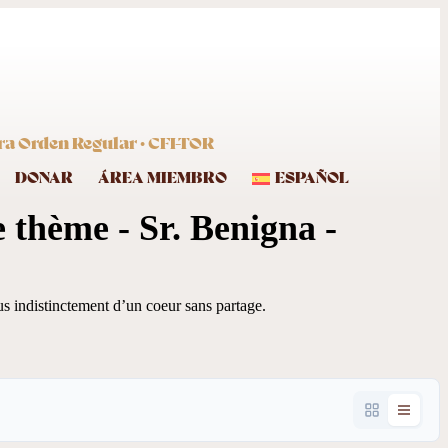
ra Orden Regular · CFI-TOR
DONAR
ÁREA MIEMBRO
ESPAÑOL
 thème - Sr. Benigna -
s indistinctement d’un coeur sans partage.