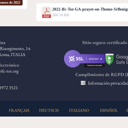
 enero de 2022
2022-Ifc-Tor-GA-prayer-on-Theme-SrBenig
300.58 KB
ina
Sitio seguro certificado
l Risorgimento, 14
Roma, ITALIA
lectrónico
ifc-tor.org
Cumplimiento de RGPD (
Información privacida
 3972 3521
FRANÇAIS
DEUTSCH
ITALIANO
ESPAÑOL