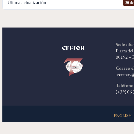
Última actualización
20 de
Sede ofic
CFI-TOR
Piazza de
00192 – 
Correo e
secretary@
Teléfono
(+39) 06
ENGLISH