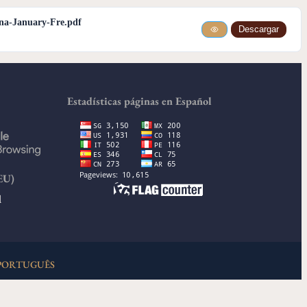
na-January-Fre.pdf
Descargar
Estadísticas páginas en Español
EU)
d
PORTUGUÊS