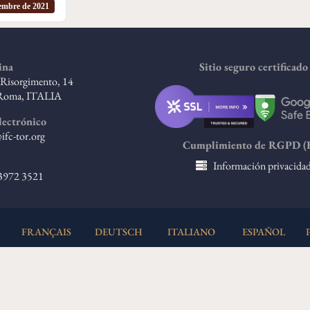
iembre de 2021
ina
Sitio seguro certificado
l Risorgimento, 14
Roma, ITALIA
lectrónico
ifc-tor.org
Cumplimiento de RGPD (
Información privacida
 3972 3521
FRANÇAIS
DEUTSCH
ITALIANO
ESPAÑOL