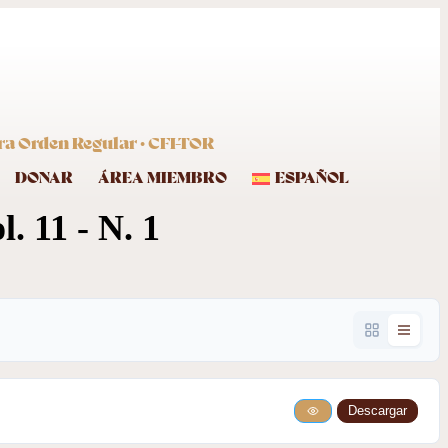
ra Orden Regular · CFI-TOR
DONAR
ÁREA MIEMBRO
ESPAÑOL
. 11 - N. 1
Descargar