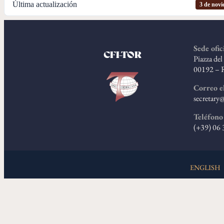
Última actualización
3 de nov
Sede ofic
CFI-TOR
Piazza de
00192 – 
Correo e
secretary@
Teléfono
(+39) 06
ENGLISH