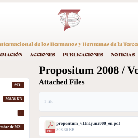
nternacional de los Hermanos y Hermanas de la Terce
RMACIÓN
ACCIONES
PUBLICACIONES
NOTICIAS
Propositum 2008 / Vol
Attached Files
6931
308.36 KB
1 file
1
propositum_v11n1jun2008_en.pdf
iembre de 2021
308.36 KB