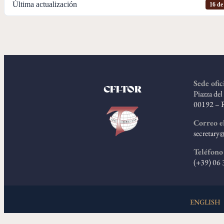
Última actualización
16 de
Sede ofic
CFI-TOR
Piazza de
00192 – 
Correo e
secretary@
Teléfono
(+39) 06
ENGLISH