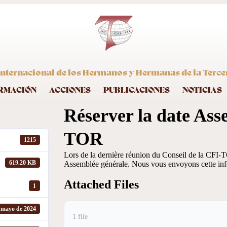
nternacional de los Hermanos y Hermanas de la Terce
RMACIÓN
ACCIONES
PUBLICACIONES
NOTICIAS
Réserver la date Ass
TOR
1215
Lors de la dernière réunion du Conseil de la CFI-TO
619.20 KB
Assemblée générale. Nous vous envoyons cette info
Attached Files
1
 mayo de 2024
1 file