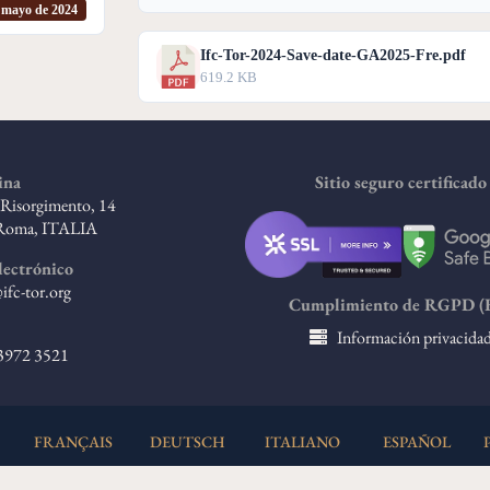
 mayo de 2024
Ifc-Tor-2024-Save-date-GA2025-Fre.pdf
619.2 KB
ina
Sitio seguro certificado
l Risorgimento, 14
Roma, ITALIA
lectrónico
ifc-tor.org
Cumplimiento de RGPD (
Información privacida
 3972 3521
FRANÇAIS
DEUTSCH
ITALIANO
ESPAÑOL