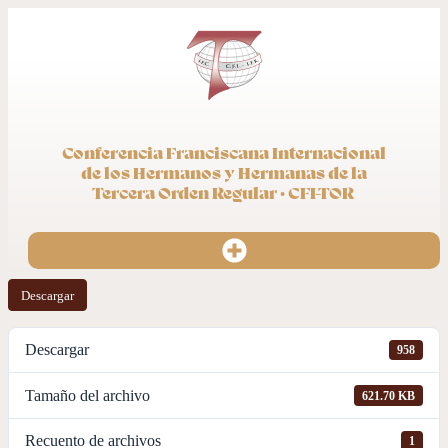
Conferencia Franciscana Internacional
de los Hermanos y Hermanas de la
Tercera Orden Regular · CFI-TOR
Descargar
Descargar
958
Tamaño del archivo
621.70 KB
Recuento de archivos
1