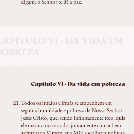
digam: o Senhor te dê a paz.
CAPÍTULO VI · DA VIDA EM
POBREZA
Capítulo VI · Da vida em pobreza
Todos os irmãos e irmãs se empenhem em
seguir a humildade e pobreza de Nosso Senhor
Jesus Cristo, que, sendo infinitamente rico, quis
ele mesmo no mundo, juntamente com a bem-
aventurada Virgem, sua Mãe, escolher a pobreza