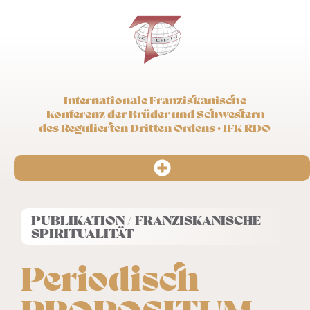
Internationale Franziskanische
Konferenz der Brüder und Schwestern
des Regulierten Dritten Ordens · IFK-RDO
PUBLIKATION / FRANZISKANISCHE
SPIRITUALITÄT
Periodisch