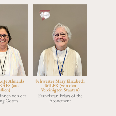
Rute Almeida
Schwester Mary Elizabeth
ÃES (aus
IMLER (von den
ilien)
Vereinigten Staaten)
rinnen von der
Franciscan Friars of the
ng Gottes
Atonement