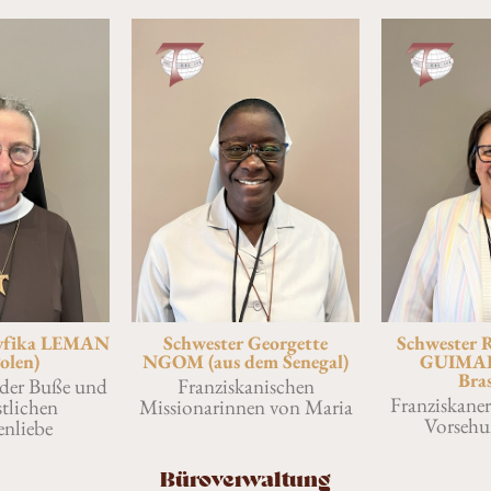
cyfika LEMAN
Schwester Georgette
Schwester 
olen)
NGOM (aus dem Senegal)
GUIMAR
Bras
 der Buße und
Franziskanischen
Franziskane
stlichen
Missionarinnen von Maria
Vorsehu
nliebe
Büroverwaltung