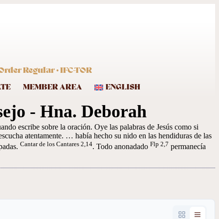
Order Regular · IFC-TOR
ATE
MEMBER AREA
ENGLISH
sejo - Hna. Deborah
ando escribe sobre la oración. Oye las palabras de Jesús como si
y escucha atentamente. … había hecho su nido en las hendiduras de las
Cantar de los Cantares 2,14
Flp 2,7
rpadas.
. Todo anonadado
permanecía