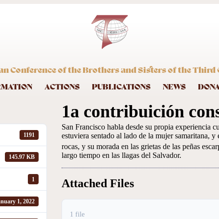
an Conference of the Brothers and Sisters of the Third 
RMATION
ACTIONS
PUBLICATIONS
NEWS
DON
1a contribuición con
San Francisco habla desde su propia experiencia cu
estuviera sentado al lado de la mujer samaritana, 
1191
rocas, y su morada en las grietas de las peñas esca
largo tiempo en las llagas del Salvador.
145.97 KB
1
Attached Files
nuary 1, 2022
1 file