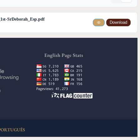
l_1st-SrDeborah_Esp.pdf
Download
English Page Stats
)
PORTUGUÊS