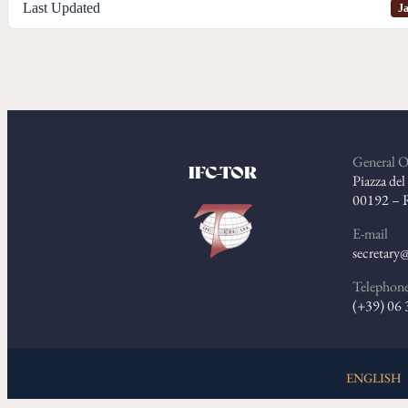
Last Updated
Ja
General O
IFC-TOR
Piazza de
00192 – 
E-mail
secretary@
Telephon
(+39) 06
ENGLISH