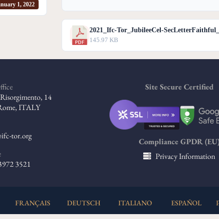
nuary 1, 2022
2021_Ifc-Tor_JubileeCel-SecLetterFaithfu
145.97 KB
ffice
Site Secure Certified
l Risorgimento, 14
Rome, ITALY
ifc-tor.org
Compliance GPDR (EU
e
Privacy Information
 3972 3521
FRANÇAIS
DEUTSCH
ITALIANO
ESPAÑOL