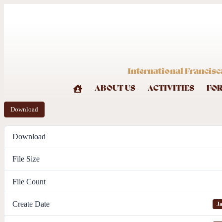
International Francisc
ABOUT US
ACTIVITIES
FO
Download
Download
File Size
File Count
Create Date
Ja