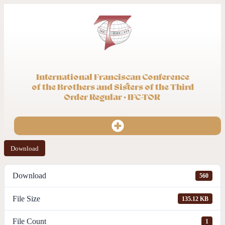
International Franciscan Conference
of the Brothers and Sisters of the Third
Order Regular · IFC-TOR
Download
Download
560
File Size
135.12 KB
File Count
1