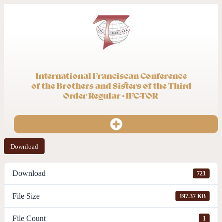
International Franciscan Conference
of the Brothers and Sisters of the Third
Order Regular · IFC-TOR
Download
Download
721
File Size
197.37 KB
File Count
1