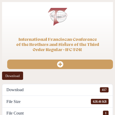
International Franciscan Conference
of the Brothers and Sisters of the Third
Order Regular · IFC-TOR
Download
Download
417
File Size
628.46 KB
File Count
1