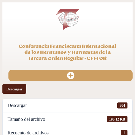
Conferencia Franciscana Internacional
de los Hermanos y Hermanas de la
Tercera Orden Regular · CFI-TOR
Descargar
Descargar
804
Tamaño del archivo
196.12 KB
Recuento de archivos
1