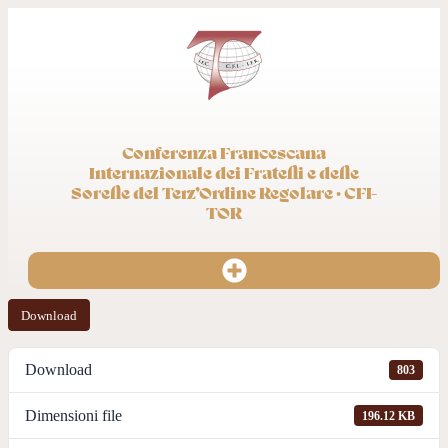
Conferenza Francescana
Internazionale dei Fratelli e delle
Sorelle del Terz’Ordine Regolare · CFI-
TOR
Download
Download
803
Dimensioni file
196.12 KB