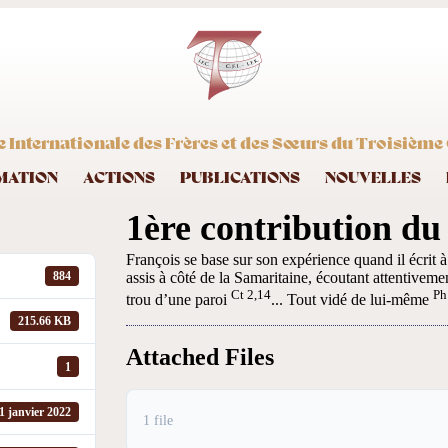
 Internationale des Frères et des Sœurs du Troisième 
MATION
ACTIONS
PUBLICATIONS
NOUVELLES
1ère contribution du
François se base sur son expérience quand il écrit à 
assis à côté de la Samaritaine, écoutant attentivement
884
Ct 2,14
Ph
trou d’une paroi
... Tout vidé de lui-même
215.66 KB
Attached Files
1
1 janvier 2022
1 file