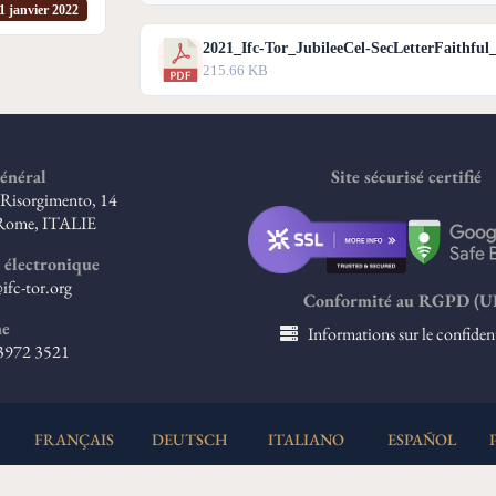
1 janvier 2022
2021_Ifc-Tor_JubileeCel-SecLetterFaithful
215.66 KB
énéral
Site sécurisé certifié
l Risorgimento, 14
Rome, ITALIE
 électronique
ifc-tor.org
Conformité au RGPD (U
ne
Informations sur le confident
 3972 3521
FRANÇAIS
DEUTSCH
ITALIANO
ESPAÑOL