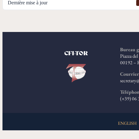
Dernière mise à jour
Bureau g
CFI-TOR
Piazza de
00192 – 
Courrier
secretary@
Télépho
(+39) 06
ENGLISH