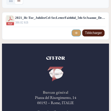
2021_Ifc-Tor_JubileeCel-SecLetterFaithful_5th-SrJoanne_Deu.pdf
386.82 KB
Télécharger
CFI-TOR
Bureau général
Piazza del Risorgimento, 14
00192 – Rome, ITALIE