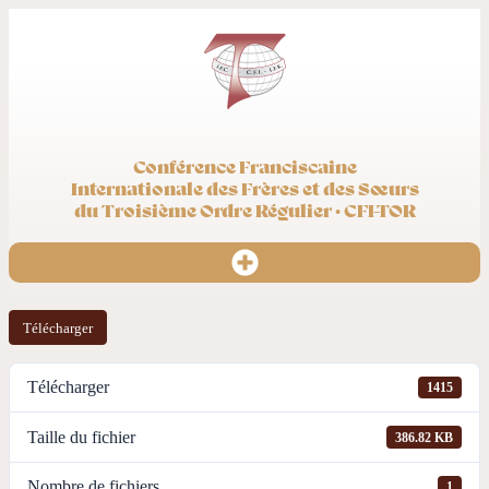
Conférence Franciscaine
Internationale des Frères et des Sœurs
du Troisième Ordre Régulier · CFI-TOR
Télécharger
Télécharger
1415
Taille du fichier
386.82 KB
Nombre de fichiers
1