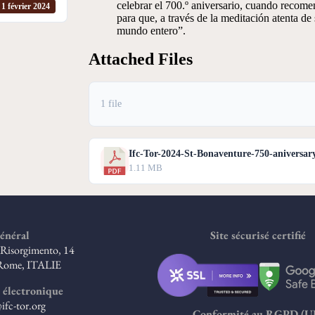
celebrar el 700.º aniversario, cuando recomen
1 février 2024
para que, a través de la meditación atenta de 
mundo entero”.
Attached Files
1 file
Ifc-Tor-2024-St-Bonaventure-750-aniversar
1.11 MB
énéral
Site sécurisé certifié
l Risorgimento, 14
Rome, ITALIE
 électronique
ifc-tor.org
Conformité au RGPD (U