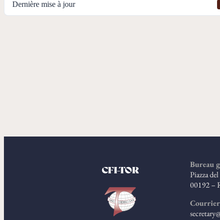
Dernière mise à jour
Bureau g
CFI-TOR
Piazza de
00192 – 
Courrier
secretary@