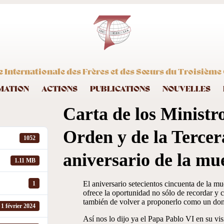
 Internationale des Frères et des Sœurs du Troisième 
MATION
ACTIONS
PUBLICATIONS
NOUVELLES
Carta de los Ministr
Orden y de la Tercer
1052
aniversario de la m
1.11 MB
El aniversario setecientos cincuenta de la mu
1
ofrece la oportunidad no sólo de recordar y ce
también de volver a proponerlo como un don 
1 février 2024
Así nos lo dijo ya el Papa Pablo VI en su vi