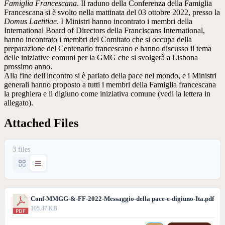
Famiglia Francescana
. Il raduno della Conferenza della Famiglia
Francescana si è svolto nella mattinata del 03 ottobre 2022, presso la
Domus Laetitiae
. I Ministri hanno incontrato i membri della
International Board of Directors della Franciscans International,
hanno incontrato i membri del Comitato che si occupa della
preparazione del Centenario francescano e hanno discusso il tema
delle iniziative comuni per la GMG che si svolgerà a Lisbona
prossimo anno.
Alla fine dell'incontro si è parlato della pace nel mondo, e i Ministri
generali hanno proposto a tutti i membri della Famiglia francescana
la preghiera e il digiuno come iniziativa comune (vedi la lettera in
allegato).
Attached Files
3 files
Conf-MMGG-&-FF-2022-Messaggio-della pace-e-digiuno-Ita.pdf
105.47 KB