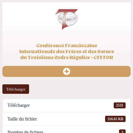
Conférence Franciscaine
Internationale des Frères et des Sœurs
du Troisième Ordre Régulier · CFI-TOR
Télécharger
Télécharger
2531
Taille du fichier
316.65 KB
Nombre de fichiers
3