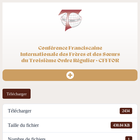
Conférence Franciscaine
Internationale des Frères et des Sœurs
du Troisième Ordre Régulier · CFI-TOR
Télécharger
Télécharger
2434
Taille du fichier
430.04 KB
Nombre de fichiers
1