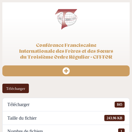
Conférence Franciscaine
Internationale des Frères et des Sœurs
du Troisième Ordre Régulier · CFI-TOR
Télécharger
Télécharger
845
Taille du fichier
243.96 KB
Nombre de fichiers
1