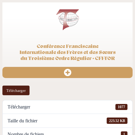
Conférence Franciscaine
Internationale des Frères et des Sœurs
du Troisième Ordre Régulier · CFI-TOR
Télécharger
Télécharger
1077
Taille du fichier
223.52 KB
Nombre de fichiers
1