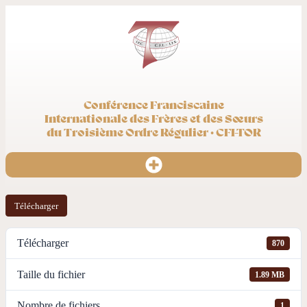
Conférence Franciscaine
Internationale des Frères et des Sœurs
du Troisième Ordre Régulier · CFI-TOR
Télécharger
Télécharger
870
Taille du fichier
1.89 MB
Nombre de fichiers
1