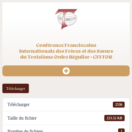
Conférence Franciscaine
Internationale des Frères et des Sœurs
du Troisième Ordre Régulier · CFI-TOR
Télécharger
Télécharger
2536
Taille du fichier
223.52 KB
Nombre de fichiers
2