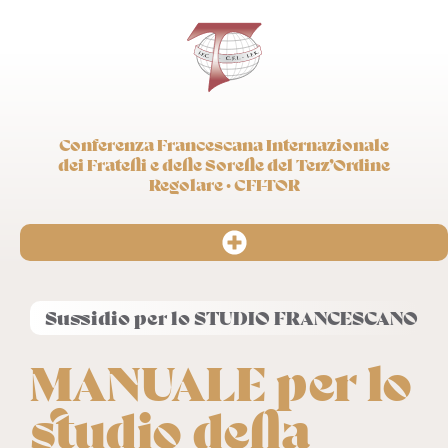
Conferenza Francescana Internazionale
dei Fratelli e delle Sorelle del Terz’Ordine
Regolare · CFI-TOR
Sussidio per lo STUDIO FRANCESCANO
MANUALE per lo
studio della