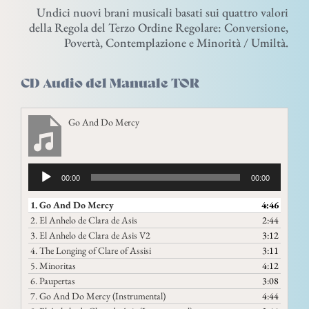
Undici nuovi brani musicali basati sui quattro valori
della Regola del Terzo Ordine Regolare: Conversione,
Povertà, Contemplazione e Minorità / Umiltà.
CD Audio del Manuale TOR
Go And Do Mercy
Audio
00:00
00:00
Player
1.
Go And Do Mercy
4:46
2.
El Anhelo de Clara de Asis
2:44
3.
El Anhelo de Clara de Asis V2
3:12
4.
The Longing of Clare of Assisi
3:11
5.
Minoritas
4:12
6.
Paupertas
3:08
7.
Go And Do Mercy (Instrumental)
4:44