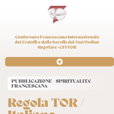
Conferenza Francescana Internazionale
dei Fratelli e delle Sorelle del Terz’Ordine
Regolare · CFI-TOR
PUBBLICAZIONE / SPIRITUALITA'
FRANCESCANA
Regola TOR /