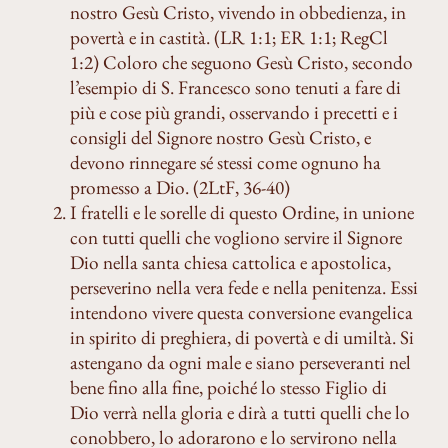
nostro Gesù Cristo, vivendo in obbedienza, in
povertà e in castità. (LR 1:1; ER 1:1; RegCl
1:2) Coloro che seguono Gesù Cristo, secondo
l’esempio di S. Francesco sono tenuti a fare di
più e cose più grandi, osservando i precetti e i
consigli del Signore nostro Gesù Cristo, e
devono rinnegare sé stessi come ognuno ha
promesso a Dio. (2LtF, 36-40)
I fratelli e le sorelle di questo Ordine, in unione
con tutti quelli che vogliono servire il Signore
Dio nella santa chiesa cattolica e apostolica,
perseverino nella vera fede e nella penitenza. Essi
intendono vivere questa conversione evangelica
in spirito di preghiera, di povertà e di umiltà. Si
astengano da ogni male e siano perseveranti nel
bene fino alla fine, poiché lo stesso Figlio di
Dio verrà nella gloria e dirà a tutti quelli che lo
conobbero, lo adorarono e lo servirono nella