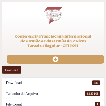
Conferência Franciscana Internacional
dos Irmãos e das Irmãs da Ordem
Terceira Regular · CFI-TOR
Download
Download
389
Tamanho do Arquivo
83.85 KB
File Count
1