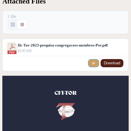
Attached Files
1 file
Ifc-Tor-2023-pesquisa-congregacoes-membros-Por.pdf
83.85 KB
Download
CFI-TOR