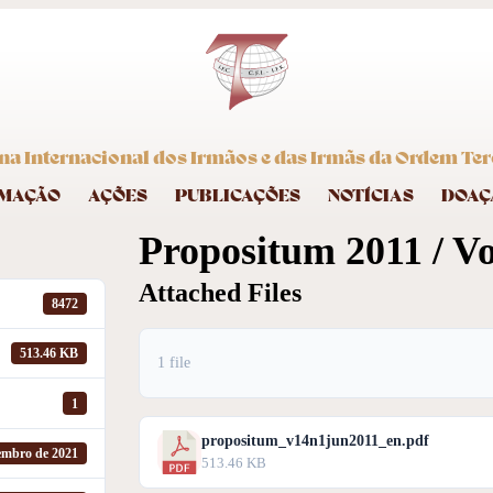
na Internacional dos Irmãos e das Irmãs da Ordem Terc
MAÇÃO
AÇÕES
PUBLICAÇÕES
NOTÍCIAS
DOAÇ
Propositum 2011 / Vol
Attached Files
8472
513.46 KB
1 file
1
propositum_v14n1jun2011_en.pdf
embro de 2021
513.46 KB