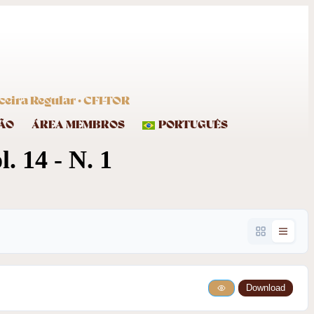
eira Regular · CFI-TOR
ÃO
ÁREA MEMBROS
PORTUGUÊS
. 14 - N. 1
Download