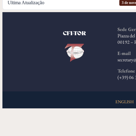
Ultima Atualização
3 de nov
Sede Ger
CFI-TOR
Piazza de
00192 – 
E-mail
secretary@
Telefone
(+39) 06
ENGLISH