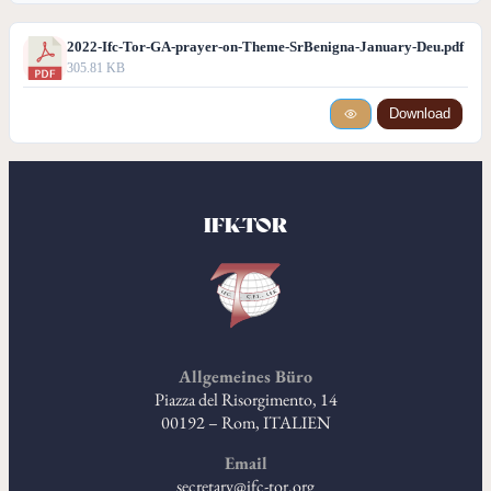
2022-Ifc-Tor-GA-prayer-on-Theme-SrBenigna-January-Deu.pdf
305.81 KB
Download
IFK-TOR
Allgemeines Büro
Piazza del Risorgimento, 14
00192 – Rom, ITALIEN
Email
secretary@ifc-tor.org