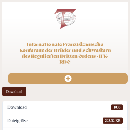
Internationale Franziskanische
Konferenz der Brüder und Schwestern
des Regulierten Dritten Ordens · IFK-
RDO
Download
Download
1035
Dateigröße
223.52 KB