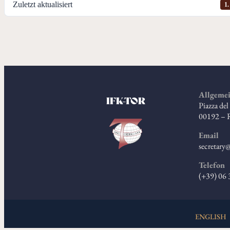
Zuletzt aktualisiert
1.
Allgemei
IFK-TOR
Piazza de
00192 –
Email
secretary@
Telefon
(+39) 06
ENGLISH