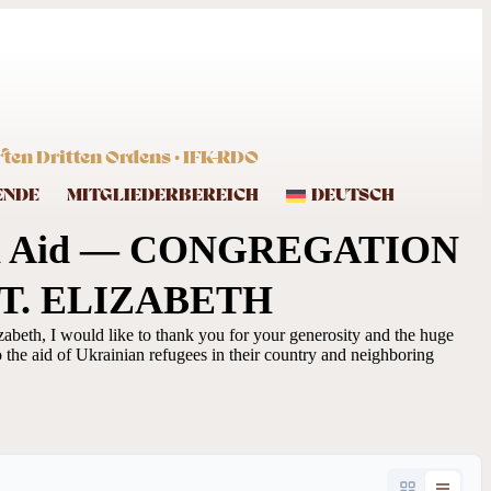
ten Dritten Ordens · IFK-RDO
ENDE
MITGLIEDERBEREICH
DEUTSCH
nian Aid — CONGREGATION
ST. ELIZABETH
izabeth, I would like to thank you for your generosity and the huge
o the aid of Ukrainian refugees in their country and neighboring