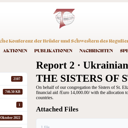
che Konferenz der Brüder und Schwestern des Regulier
AKTIONEN
PUBLIKATIONEN
NACHRICHTEN
SP
Report 2 · Ukrai
THE SISTERS OF 
2107
On behalf of our congregation the Sisters of St. El
746.50 KB
financial aid /Euro 14,000.00/ with the allocation t
countries.
1
Attached Files
 Oktober 2022
1 file