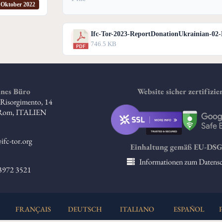
 Oktober 2022
Ifc-Tor-2023-ReportDonationUkrainian-02
746.5 KB
nes Büro
Website sicher zertifizie
l Risorgimento, 14
 Rom, ITALIEN
ifc-tor.org
Einhaltung gemäß EU-DS
Informationen zum Datens
 3972 3521
FRANÇAIS
DEUTSCH
ITALIANO
ESPAÑOL