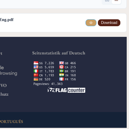
-Eng.pdf
Download
Seitenstatistik auf Deutsch
rt
GVO
chutz
PORTUGUÊS