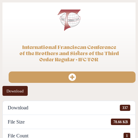
International Franciscan Conference
of the Brothers and Sisters of the Third
Order Regular · IFC-TOR
Download
Download
337
File Size
78.66 KB
File Count
1