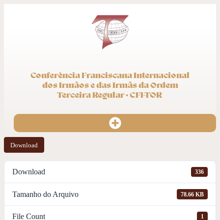
Conferência Franciscana Internacional
dos Irmãos e das Irmãs da Ordem
Terceira Regular · CFI-TOR
Download
Download
336
Tamanho do Arquivo
78.66 KB
File Count
1