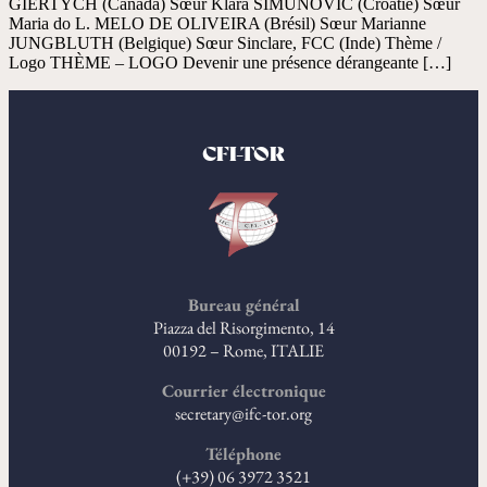
GIERTYCH (Canada) Sœur Klara SIMUNOVIC (Croatie) Sœur
Maria do L. MELO DE OLIVEIRA (Brésil) Sœur Marianne
JUNGBLUTH (Belgique) Sœur Sinclare, FCC (Inde) Thème /
Logo THÈME – LOGO Devenir une présence dérangeante […]
CFI-TOR
Bureau général
Piazza del Risorgimento, 14
00192 – Rome, ITALIE
Courrier électronique
secretary@ifc-tor.org
Téléphone
(+39) 06 3972 3521