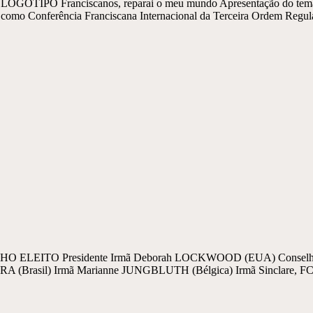
OTIPO Franciscanos, reparai o meu mundo Apresentação do tema e 
 como Conferência Franciscana Internacional da Terceira Ordem Regula
O ELEITO Presidente Irmã Deborah LOCKWOOD (EUA) Conselheiro
 (Brasil) Irmã Marianne JUNGBLUTH (Bélgica) Irmã Sinclare, FC