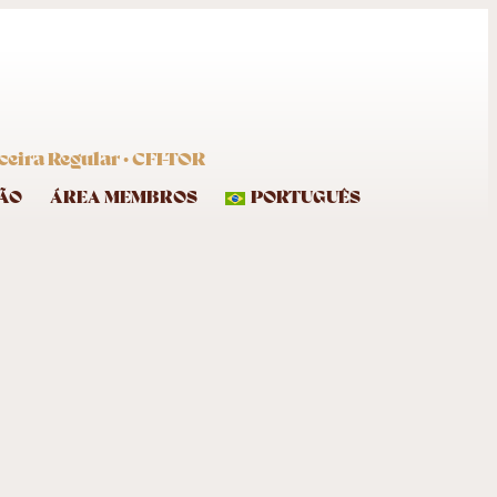
eira Regular · CFI-TOR
ÃO
ÁREA MEMBROS
PORTUGUÊS