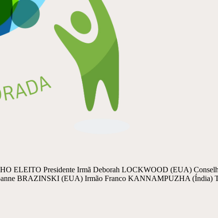
HO ELEITO Presidente Irmã Deborah LOCKWOOD (EUA) Conselheir
ã Joanne BRAZINSKI (EUA) Irmão Franco KANNAMPUZHA (Índia) T