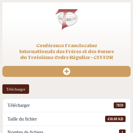
Conférence Franciscaine
Internationale des Frères et des Sœurs
du Troisième Ordre Régulier · CFI-TOR
Télécharger
Télécharger
7859
Taille du fichier
438.08 KB
Nombre de fichiers
1