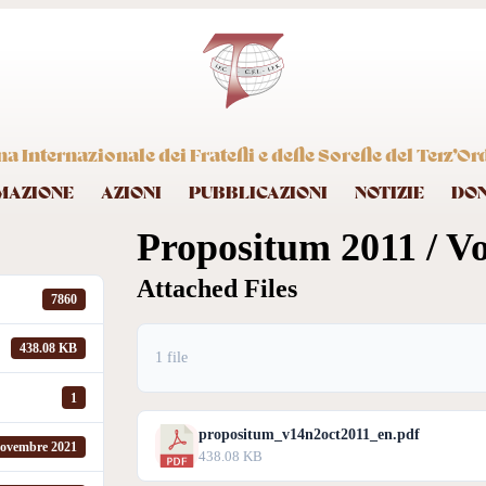
 Internazionale dei Fratelli e delle Sorelle del Terz’Or
MAZIONE
AZIONI
PUBBLICAZIONI
NOTIZIE
DO
Propositum 2011 / Vol
Attached Files
7860
438.08 KB
1 file
1
propositum_v14n2oct2011_en.pdf
ovembre 2021
438.08 KB