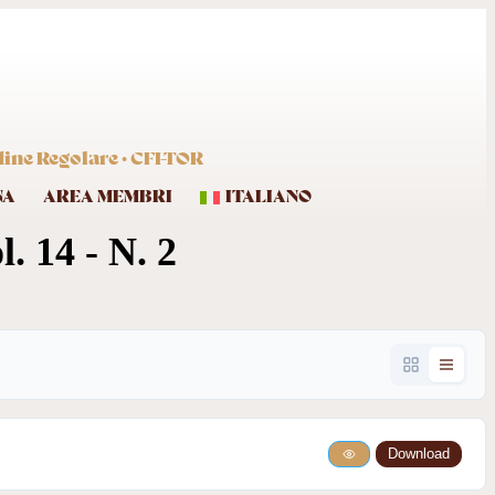
dine Regolare · CFI-TOR
NA
AREA MEMBRI
ITALIANO
. 14 - N. 2
Download