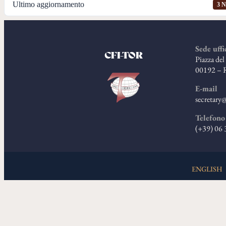
Ultimo aggiornamento
3 N
Sede uffi
CFI-TOR
Piazza de
00192 – 
E-mail
secretary@
Telefono
(+39) 06
ENGLISH