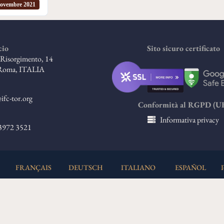
ovembre 2021
cio
Sito sicuro certificato
l Risorgimento, 14
Roma, ITALIA
ifc-tor.org
Conformità al RGPD (U
Informativa privacy
 3972 3521
FRANÇAIS
DEUTSCH
ITALIANO
ESPAÑOL