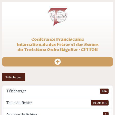
Conférence Franciscaine
Internationale des Frères et des Sœurs
du Troisième Ordre Régulier · CFI-TOR
Télécharger
Télécharger
614
Taille du fichier
193.98 KB
Nombre de fichiers
1