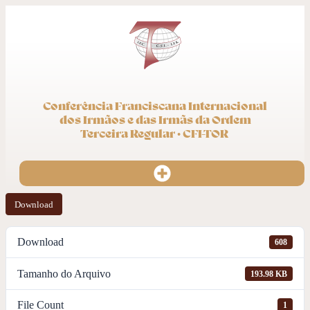
Conferência Franciscana Internacional
dos Irmãos e das Irmãs da Ordem
Terceira Regular · CFI-TOR
Download
Download
608
Tamanho do Arquivo
193.98 KB
File Count
1