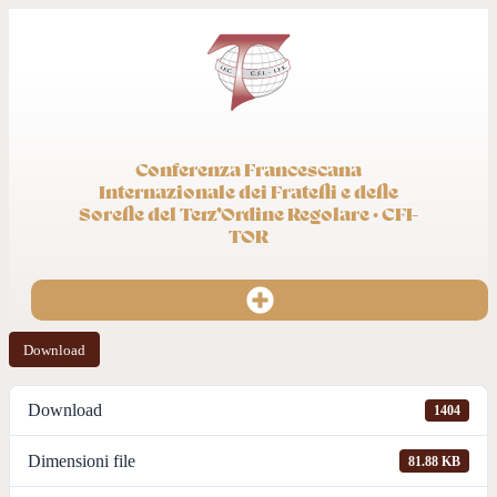
Conferenza Francescana
Internazionale dei Fratelli e delle
Sorelle del Terz’Ordine Regolare · CFI-
TOR
Download
Download
1404
Dimensioni file
81.88 KB