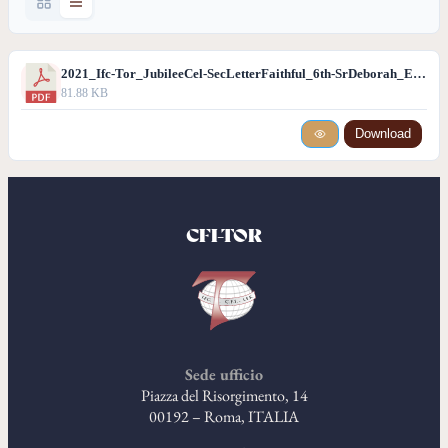
2021_Ifc-Tor_JubileeCel-SecLetterFaithful_6th-SrDeborah_Esp.pdf
81.88 KB
Download
CFI-TOR
Sede ufficio
Piazza del Risorgimento, 14
00192 – Roma, ITALIA