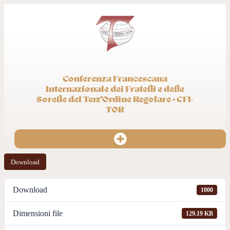
Conferenza Francescana
Internazionale dei Fratelli e delle
Sorelle del Terz’Ordine Regolare · CFI-
TOR
Download
Download
1000
Dimensioni file
129.19 KB