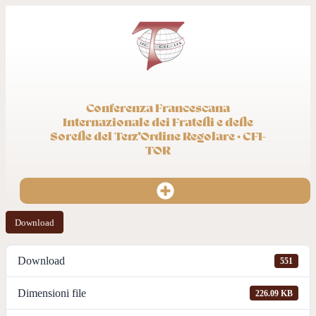
Conferenza Francescana
Internazionale dei Fratelli e delle
Sorelle del Terz’Ordine Regolare · CFI-
TOR
Download
Download
551
Dimensioni file
226.09 KB