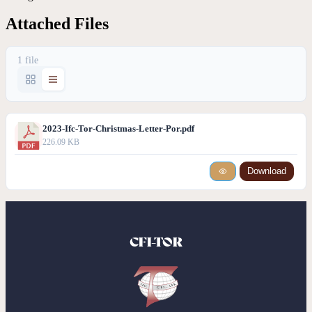
Attached Files
1 file
2023-Ifc-Tor-Christmas-Letter-Por.pdf
226.09 KB
Download
CFI-TOR