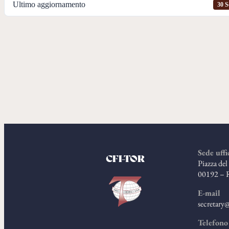
Ultimo aggiornamento
30 S
Sede uffi
CFI-TOR
Piazza de
00192 – 
E-mail
secretary@
Telefono