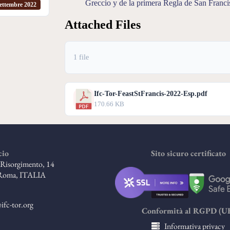
Greccio y de la primera Regla de San Franci
ettembre 2022
Attached Files
1 file
Ifc-Tor-FeastStFrancis-2022-Esp.pdf
170.66 KB
cio
Sito sicuro certificato
l Risorgimento, 14
Roma, ITALIA
ifc-tor.org
Conformità al RGPD (U
Informativa privacy