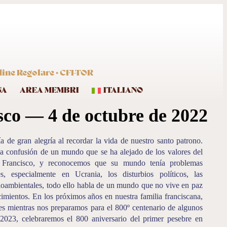
dine Regolare · CFI-TOR
NA
AREA MEMBRI
ITALIANO
sco — 4 de octubre de 2022
a de gran alegría al recordar la vida de nuestro santo patrono.
 la confusión de un mundo que se ha alejado de los valores del
re Francisco, y reconocemos que su mundo tenía problemas
s, especialmente en Ucrania, los disturbios políticos, las
edioambientales, todo ello habla de un mundo que no vive en paz
cimientos. En los próximos años en nuestra familia franciscana,
es mientras nos preparamos para el 800º centenario de algunos
 2023, celebraremos el 800 aniversario del primer pesebre en