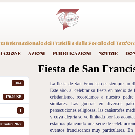
 Internazionale dei Fratelli e delle Sorelle del Terz’Or
MAZIONE
AZIONI
PUBBLICAZIONI
NOTIZIE
DO
Fiesta de San Franci
La fiesta de San Francisco es siempre un dí
1044
Este año, al celebrar su fiesta en medio de
cristianismo, recordamos a nuestro pad
170.66 KB
similares. Las guerras en diversos paíse
persecuciones religiosas, las catástrofes m
1
y cuya alegría se ve limitada por los aconte
estamos planeando una serie de celebracion
ettembre 2022
eventos franciscanos muy particulares. En