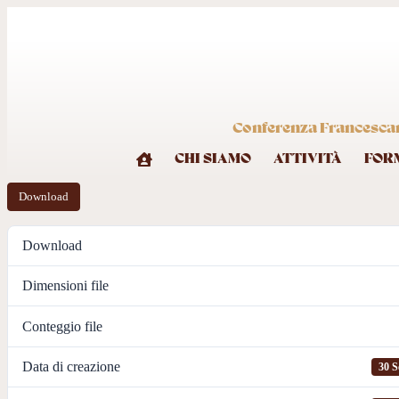
Conferenza Francescana
CHI SIAMO
ATTIVITÀ
FOR
Download
Download
Dimensioni file
Conteggio file
Data di creazione
30 S