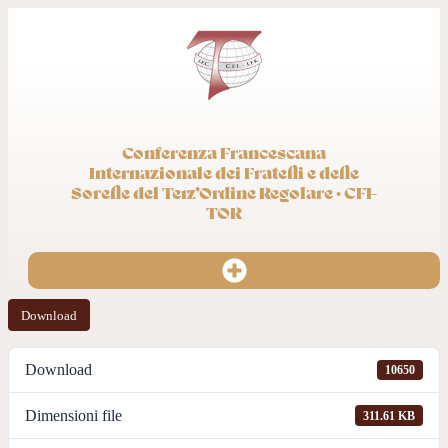
Conferenza Francescana
Internazionale dei Fratelli e delle
Sorelle del Terz’Ordine Regolare · CFI-
TOR
Download
Download
10650
Dimensioni file
311.61 KB