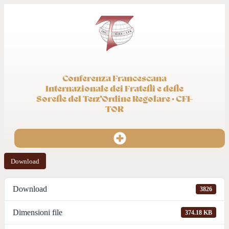
Conferenza Francescana
Internazionale dei Fratelli e delle
Sorelle del Terz’Ordine Regolare · CFI-
TOR
Download
Download
3826
Dimensioni file
374.18 KB