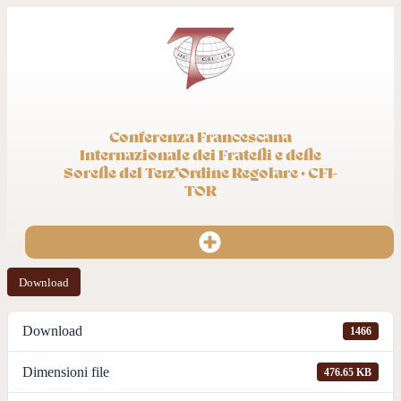
Conferenza Francescana
Internazionale dei Fratelli e delle
Sorelle del Terz’Ordine Regolare · CFI-
TOR
Download
Download
1466
Dimensioni file
476.65 KB