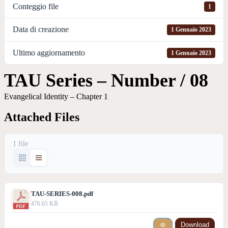
Conteggio file
1
Data di creazione
1 Gennaio 2023
Ultimo aggiornamento
1 Gennaio 2023
TAU Series – Number / 08
Evangelical Identity – Chapter 1
Attached Files
1 file
TAU-SERIES-008.pdf
476.65 KB
Download