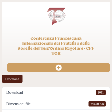
Conferenza Francescana
Internazionale dei Fratelli e delle
Sorelle del Terz’Ordine Regolare · CFI-
TOR
Download
Download
2031
Dimensioni file
756.20 KB